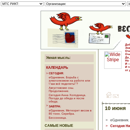
Доб
Зна
Оч
Оче
Умная мысль:
Да,
Но 
И —
И т
КАЛЕНДАРЬ
от
>
СЕГОДНЯ:
еGдневник. Борьба с
алкоголизмом на работе или
\"как всё поделить\"?
Августовские сны.
Продолжение.
Сегодня Анна Холодница.
Погода до обеда и после
обеда.
>
ЗАВТРА:
10 июня
еGдневник. Метеорит весом в
80 тонн. Серебра.
Бессонница.
>
еGдневник. 
САМЫЕ НОВЫЕ
>
Сегодня Ни