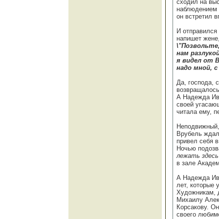
сходил на вы
наблюдением д
он встретил 
И отправился 
напишет жене,
\"Позвольте
нам разлуко
я видел от 
надо мной, с
Да, господа, 
возвращалось 
А Надежда Ив
своей угасающ
читала ему, п
Неподвижный,
Врубель ждал 
привел себя в
Ночью подозв
лежать здесь
в зале Академ
А Надежда Ив
лет, которые 
Художникам, 
Михаилу Алек
Корсакову. Он
своего любимо