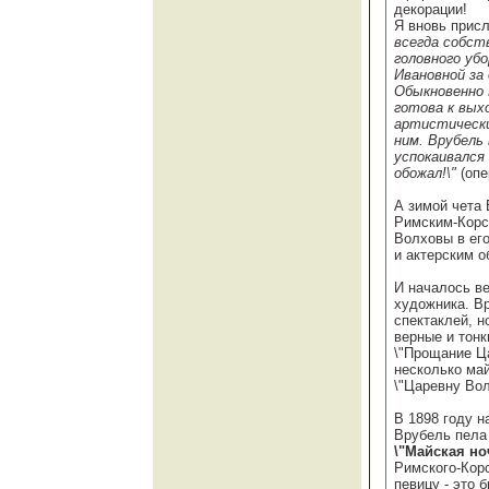
декорации!
Я вновь прис
всегда собст
головного уб
Ивановной за 
Обыкновенно 
готова к выхо
артистически
ним. Врубель
успокаивался 
обожал!\"
(опе
А зимой чета
Римским-Корс
Волховы в его
и актерским о
И началось ве
художника. В
спектаклей, н
верные и тонк
\"Прощание Ца
несколько май
\"Царевну Вол
B 1898 году н
Врубель пела
\"Майская ноч
Римского-Корс
певицу - это 