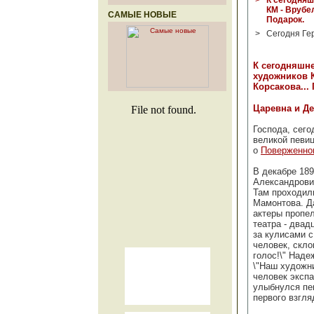
>
К сегодня
КМ - Врубе
САМЫЕ НОВЫЕ
Подарок.
>
Сегодня Гер
К сегодняшн
художников К
Корсакова...
Царевна и Д
Господа, сего
великой певиц
о
Поверженно
В декабре 189
Александрови
Там проходили
Мамонтова. Да
актеры пропе
театра - два
за кулисами с
человек, скло
голос!\" Наде
\"Наш художни
человек эксп
улыбнулся пев
первого взгля