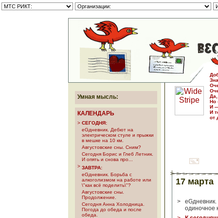
Доб
Зна
Оч
Оче
Умная мысль:
Да,
Но 
И —
И т
КАЛЕНДАРЬ
от
>
СЕГОДНЯ:
еGдневник. Дебют на
электрическом стуле и прыжки
в мешке на 10 км.
Августовские сны. Сним?
Сегодня Борис и Глеб Летник.
И опять и снова про...
>
ЗАВТРА:
еGдневник. Борьба с
17 марта
алкоголизмом на работе или
\"как всё поделить\"?
Августовские сны.
Продолжение.
>
еGдневник. 
Сегодня Анна Холодница.
одиночное 
Погода до обеда и после
обеда.