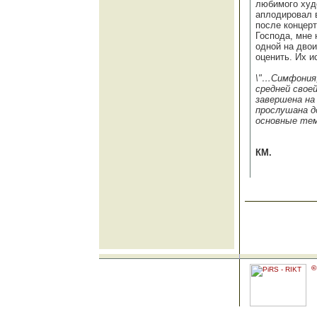
любимого худо
аплодировал 
после концерт
Господа, мне 
одной на двои
оценить. Их 
\"…Симфония,
средней свое
завершена на
прослушана д
основные тем
КМ.
©