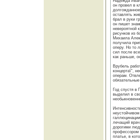
Надежда Иван
он провел в к
долгожданное
оставлять жив
брал в руки г
он пишет знам
невероятной 
рисунков из 
Михаила Алек
получила при
оперу. Но то 
сил после все
как раньше, о
Врубель работ
концерта\", н
операм. Отвле
обязательные
Год спустя в
выделил в св
необыкновенны
Интенсивность
неустойчивом
галлюцинации
лечащий врач
дорогими люд
профессором 
платье, в кот