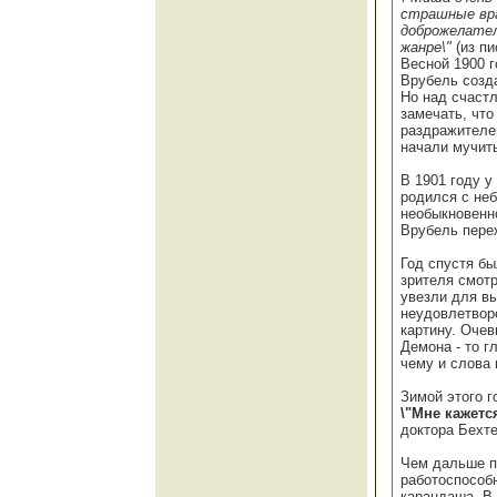
страшные враг
доброжелател
жанре\"
(из п
Весной 1900 г
Врубель созд
Но над счаст
замечать, чт
раздражителен
начали мучит
В 1901 году 
родился с не
необыкновенно
Врубель пере
Год спустя б
зрителя смотр
увезли для вы
неудовлетвор
картину. Оче
Демона - то г
чему и слова 
Зимой этого 
\"Мне кажетс
доктора Бехте
Чем дальше п
работоспособн
карандаша. В 