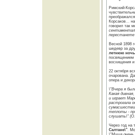
Римский-Корса
чувствительны
преображался,
Корсаков… на
говорил так м
сентименталь
перестанете 
Весной 1898 
шедевр за др
летнюю ночь
посвящением 
восхищения и
22 октября в
очарована. Д
опера и деко
\"Вчера я был
Какая дивная,
и играет Мар
растрогала о
сумасшествия
теплоты - пр
слушать\"
.(О
Через год на 
Салтане\"
. М
\"Миша очень 