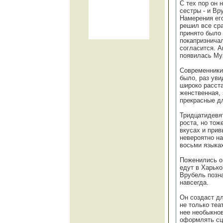
С тех пор он 
сестры - и Вр
Намерения его
решил все сра
принято было 
покапризничал
согласится. А
появилась Муз
Современники
было, раз уви
широко расста
женственная, 
прекрасные дл
Тридцатидевя
роста, но то
вкусах и при
невероятно на
восьми языках
Поженились он
едут в Харько
Врубель позна
навсегда.
Он создаст д
не только те
нее необыкнов
оформлять сце