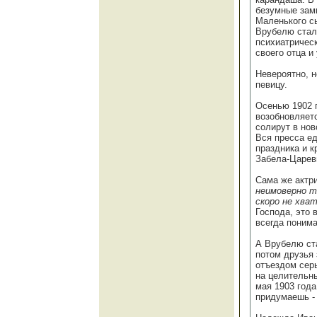
безумные зам
Маленького сы
Врубелю стало
психиатричес
своего отца и
Невероятно, н
певицу.
Осенью 1902 
возобновляет
солирут в но
Вся пресса е
праздника и к
Забела-Царе
Сама же актр
неимоверно т
скоро не хва
Господа, это 
всегда понима
А Врубелю ста
потом друзья 
отъездом сер
на целительн
мая 1903 год
придумаешь -