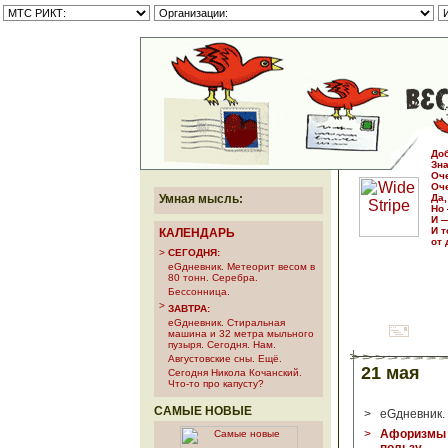
Доб
Зна
Оч
Оче
Умная мысль:
Да,
Но 
И —
И т
КАЛЕНДАРЬ
от
>
СЕГОДНЯ:
еGдневник. Метеорит весом в
80 тонн. Серебра.
Бессонница.
>
ЗАВТРА:
еGдневник. Стиральная
машина и 32 метра мыльного
пузыря. Сегодня. Нам.
Августовские сны. Ещё.
21 мая
Сегодня Никола Кочанский.
Что-то про капусту?
САМЫЕ НОВЫЕ
>
еGдневник.
>
Афоризмы о