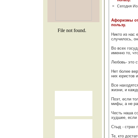
пользу.
>
Сегодня Ио
Афоризмы от
пользу.
Никто из нас 
случилось, он
Во всех госуд
именно то, ч
Любовь- это 
Нет более вер
них юристов и
Все находятся
жизни, и кажд
Поэт, если то
мифы, а не р
Честь наша с
худшее, если
Стыд - страх
Те, кто доста